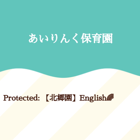
Skip
to
content
あいりんく保育園
Protected: 【北郷園】English🌈