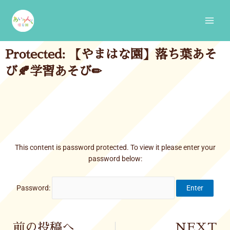
Skip
Main
to
Men
content
Protected: 【やまはな園】落ち葉あそ
び🍂学習あそび✏
This content is password protected. To view it please enter your
password below:
Password:
Prev
前の投稿へ
NEXT