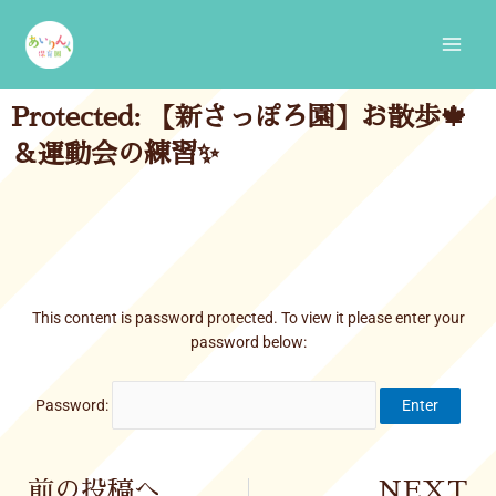
Skip
Main
to
Men
content
Protected: 【新さっぽろ園】お散歩🍁
＆運動会の練習✨
This content is password protected. To view it please enter your
password below:
Password:
Prev
前の投稿へ
NEXT