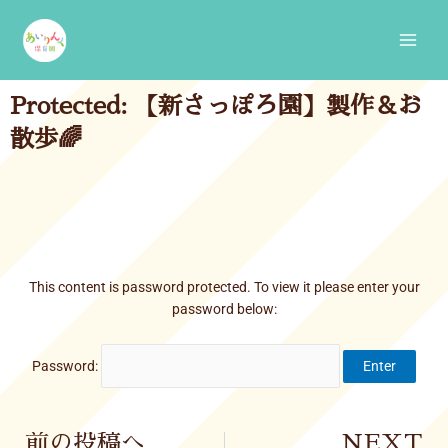
Skip
Main
to
Men
content
Protected: 【新さっぽろ園】製作＆お
散歩🌈
This content is password protected. To view it please enter your
password below:
Password:
Prev
前の投稿へ
NEXT