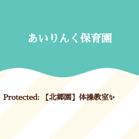
Skip
to
content
あいりんく保育園
Protected: 【北郷園】体操教室✨