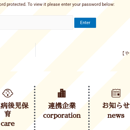
rd protected. To view it please enter your password below:
【や
児病後児保
連携企業
お知らせ
育
corporation
news
care