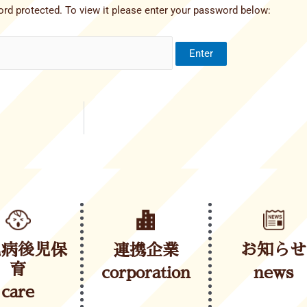
rd protected. To view it please enter your password below:
児病後児保
連携企業
お知らせ
育
corporation
news
care