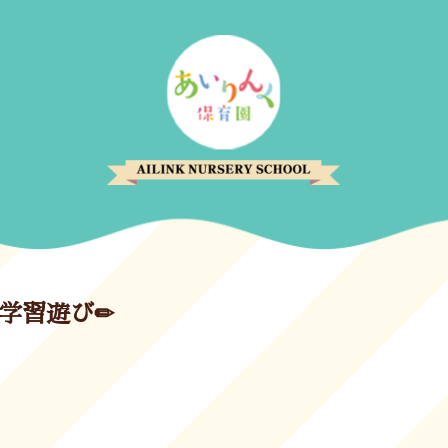
🎶学習遊び✏