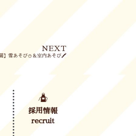
Next
NEXT
園】雪あそび⛄＆室内あそび🖍
採用情報
recruit