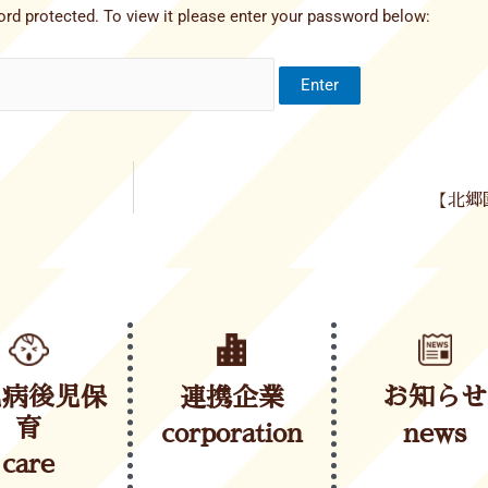
rd protected. To view it please enter your password below:
【北郷
児病後児保
連携企業
お知らせ
育
corporation
news
care