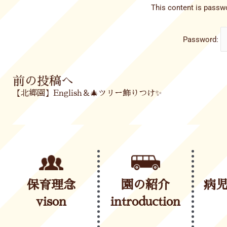
This content is passwo
Password:
Prev
前の投稿へ
【北郷園】English＆🎄ツリー飾りつけ✨
保育理念
園の紹介
病
vison
introduction