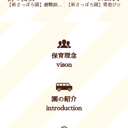
【新さっぽろ園】避難訓練🧯＆お別れ会🎈
【新さっぽろ園】雪遊び⛄
保育理念
vison
園の紹介
introduction