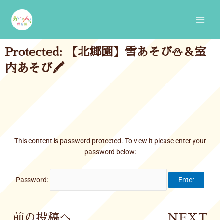
Skip
Main
to
Men
content
Protected: 【北郷園】雪あそび⛄＆室
内あそび🖍
This content is password protected. To view it please enter your
password below:
Password:
Prev
前の投稿へ
NEXT