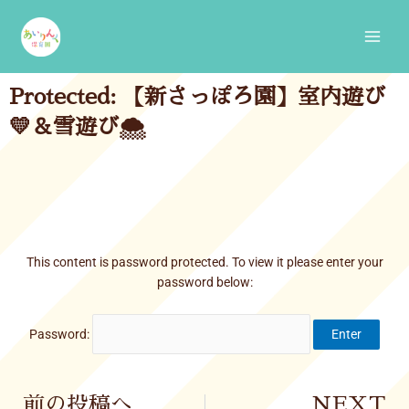
Skip
Main
to
Men
content
Protected: 【新さっぽろ園】室内遊び
💛＆雪遊び🌨️
This content is password protected. To view it please enter your
password below:
Password:
Prev
前の投稿へ
NEXT