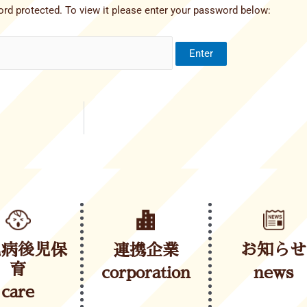
rd protected. To view it please enter your password below:
児病後児保
連携企業
お知らせ
育
corporation
news
care