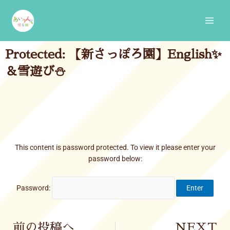
Skip
Main
to
Men
content
Protected: 【新さっぽろ園】English✨
＆雪遊び⛄
This content is password protected. To view it please enter your
password below:
Password:
Prev
前の投稿へ
NEXT