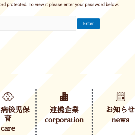
rd protected. To view it please enter your password below:
児病後児保
連携企業
お知らせ
育
corporation
news
care