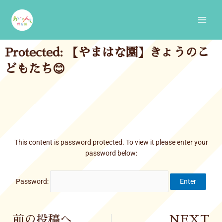
Skip
Main
to
Men
content
Protected: 【やまはな園】きょうのこ
どもたち😊
This content is password protected. To view it please enter your
password below:
Password:
Prev
前の投稿へ
NEXT