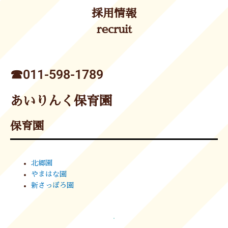
採用情報
recruit
☎︎011-598-1789
あいりんく保育園
保育園
北郷園
やまはな園
新さっぽろ園