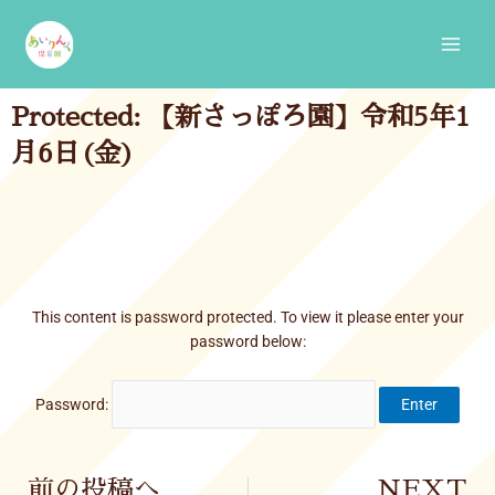
Skip
Main
to
Men
content
Protected: 【新さっぽろ園】令和5年1
月6日(金)
This content is password protected. To view it please enter your
password below:
Password:
Prev
前の投稿へ
NEXT