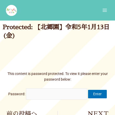
Skip
Main
to
Men
content
Protected: 【北郷園】令和5年1月13日
(金)
This content is password protected. To view it please enter your
password below:
Password:
Prev
前の投稿へ
NEXT