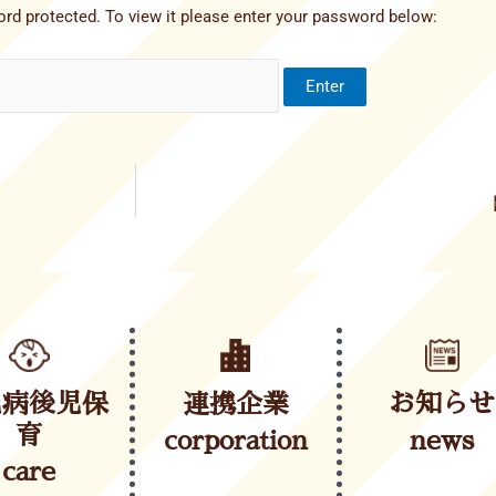
rd protected. To view it please enter your password below:
児病後児保
連携企業
お知らせ
育
corporation
news
care