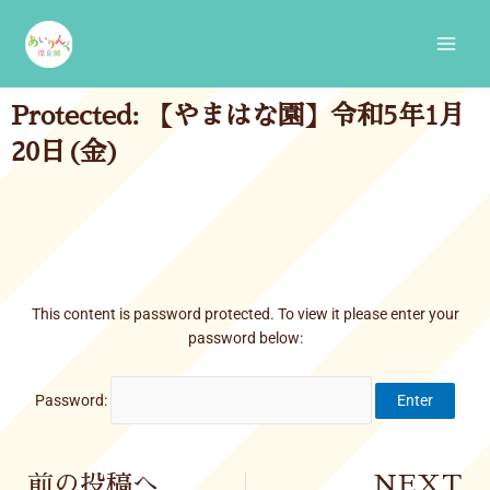
Skip
Main
to
Men
content
Protected: 【やまはな園】令和5年1月
20日(金)
This content is password protected. To view it please enter your
password below:
Password:
Prev
前の投稿へ
NEXT