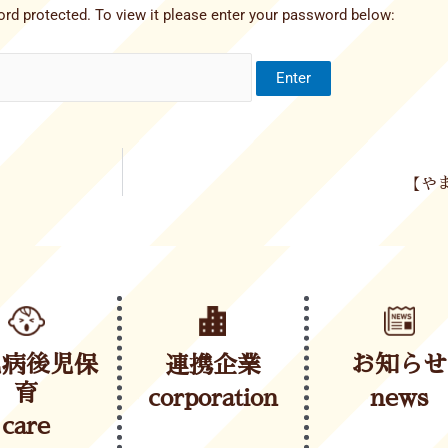
rd protected. To view it please enter your password below:
【やま
児病後児保
連携企業
お知らせ
育
corporation
news
care