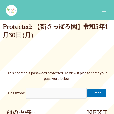
Skip
Main
to
Men
content
Protected: 【新さっぽろ園】令和5年1
月30日(月)
This content is password protected. To view it please enter your
password below:
Password:
Prev
前の投稿へ
NEXT