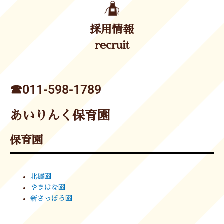
採用情報
recruit
☎︎011-598-1789
あいりんく保育園
保育園
北郷園
やまはな園
新さっぽろ園