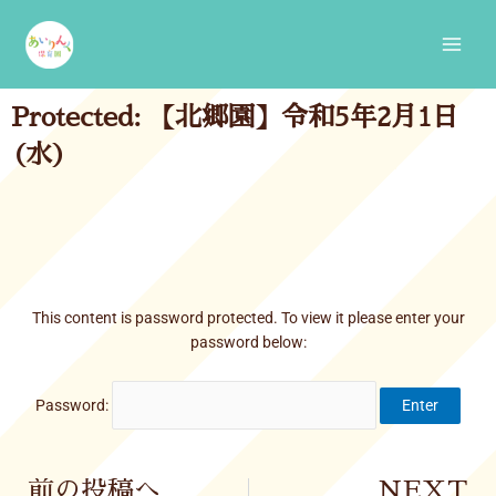
Skip
Main
to
Men
content
Protected: 【北郷園】令和5年2月1日
(水)
This content is password protected. To view it please enter your
password below:
Password:
Prev
前の投稿へ
NEXT