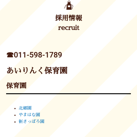
採用情報
recruit
☎︎011-598-1789
あいりんく保育園
保育園
北郷園
やまはな園
新さっぽろ園