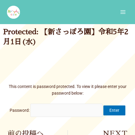
Skip
Main
to
Men
content
Protected: 【新さっぽろ園】令和5年2
月1日(水)
This content is password protected. To view it please enter your
password below:
Password:
Prev
前の投稿へ
NEXT