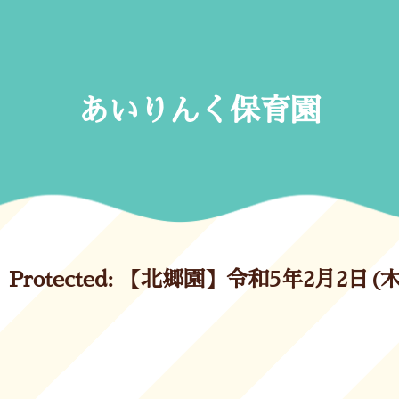
Skip
to
content
あいりんく保育園
Protected: 【北郷園】令和5年2月2日(木