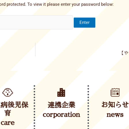
rd protected. To view it please enter your password below:
【や
児病後児保
連携企業
お知らせ
育
corporation
news
care