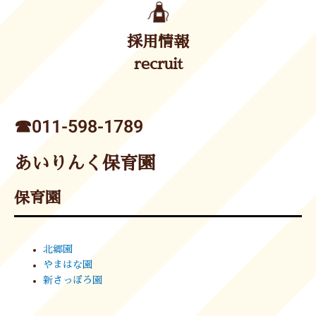
採用情報
recruit
☎︎011-598-1789
あいりんく保育園
保育園
北郷園
やまはな園
新さっぽろ園