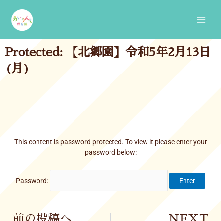
Skip
Main
to
Men
content
Protected: 【北郷園】令和5年2月13日
(月)
This content is password protected. To view it please enter your
password below:
Password:
Prev
前の投稿へ
NEXT