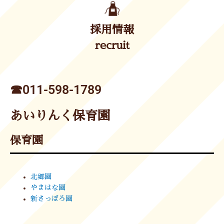
採用情報
recruit
☎︎011-598-1789
あいりんく保育園
保育園
北郷園
やまはな園
新さっぽろ園