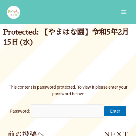
Skip
Main
to
Men
content
Protected: 【やまはな園】令和5年2月
15日(水)
This content is password protected. To view it please enter your
password below:
Password:
Prev
前の投稿へ
NEXT