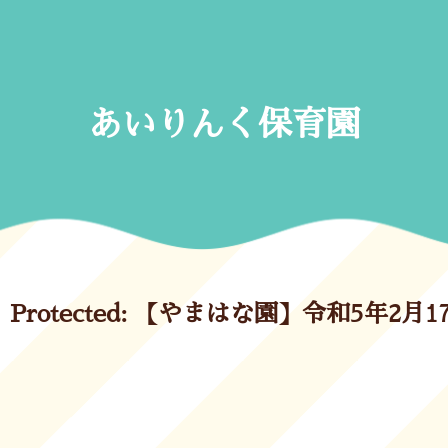
Skip
to
content
あいりんく保育園
Protected: 【やまはな園】令和5年2月1