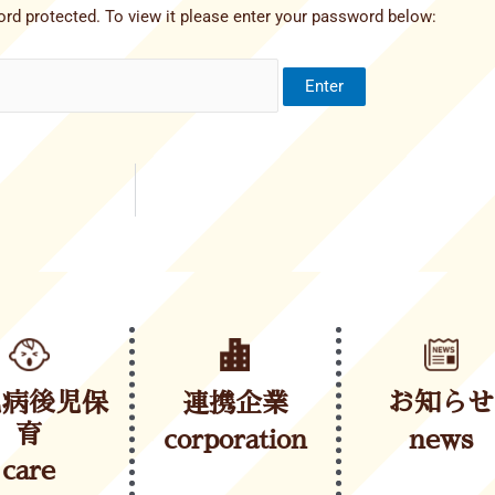
rd protected. To view it please enter your password below:
児病後児保
連携企業
お知らせ
育
corporation
news
care