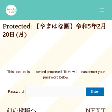
Skip
Main
to
Men
content
Protected: 【やまはな園】令和5年2月
20日(月)
This content is password protected. To view it please enter your
password below:
Password:
Prev
前の投稿へ
NEXT