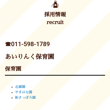
採用情報
recruit
☎︎011-598-1789
あいりんく保育園
保育園
北郷園
やまはな園
新さっぽろ園