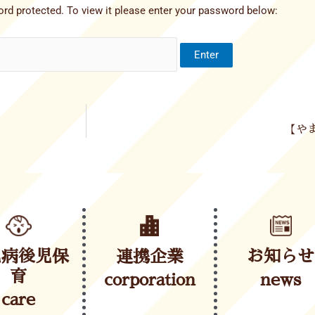
rd protected. To view it please enter your password below:
【やま
児病後児保
連携企業
お知らせ
育
corporation
news
care