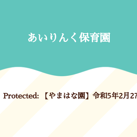
Skip
to
content
あいりんく保育園
Protected: 【やまはな園】令和5年2月2