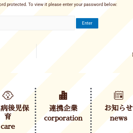
rd protected. To view it please enter your password below:
児病後児保
連携企業
お知らせ
育
corporation
news
care