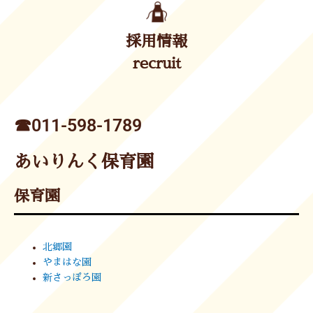
採用情報
recruit
☎︎011-598-1789
あいりんく保育園
保育園
北郷園
やまはな園
新さっぽろ園