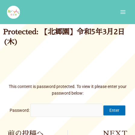
Skip
Main
to
Men
content
Protected: 【北郷園】令和5年3月2日
(木)
This content is password protected. To view it please enter your
password below:
Password:
Prev
前の投稿へ
NEXT