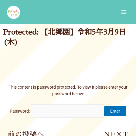
Skip
Main
to
Men
content
Protected: 【北郷園】令和5年3月9日
(木)
This content is password protected. To view it please enter your
password below:
Password:
Prev
前の投稿へ
NEXT