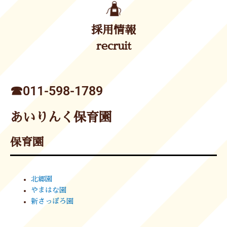
採用情報
recruit
☎︎011-598-1789
あいりんく保育園
保育園
北郷園
やまはな園
新さっぽろ園