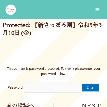
Skip
Main
to
Men
content
Protected: 【新さっぽろ園】令和5年3
月10日(金)
This content is password protected. To view it please enter your
password below:
Password:
Prev
前の投稿へ
NEXT