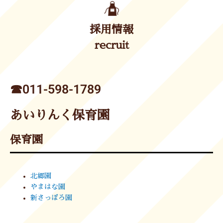
採用情報
recruit
☎︎011-598-1789
あいりんく保育園
保育園
北郷園
やまはな園
新さっぽろ園