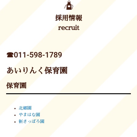
採用情報
recruit
☎︎011-598-1789
あいりんく保育園
保育園
北郷園
やまはな園
新さっぽろ園