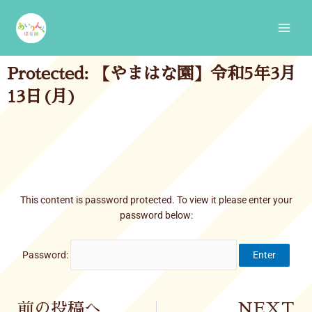
Skip
Main
to
Men
content
Protected: 【やまはな園】令和5年3月
13日(月)
This content is password protected. To view it please enter your
password below:
Password:
Prev
前の投稿へ
NEXT