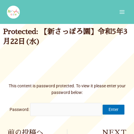
Skip
Main
to
Men
content
Protected: 【新さっぽろ園】令和5年3
月22日(水)
This content is password protected. To view it please enter your
password below:
Password:
Prev
前の投稿へ
NEXT