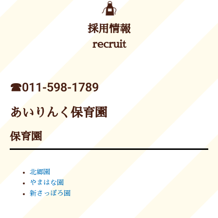
採用情報
recruit
☎︎011-598-1789
あいりんく保育園
保育園
北郷園
やまはな園
新さっぽろ園