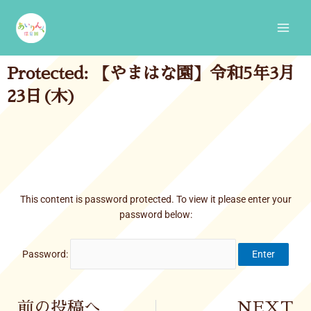
Skip
Main
to
Men
content
Protected: 【やまはな園】令和5年3月
23日(木)
This content is password protected. To view it please enter your
password below:
Password:
Prev
前の投稿へ
NEXT