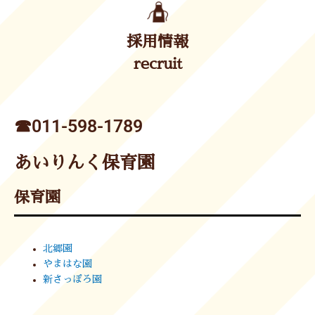
採用情報
recruit
☎︎011-598-1789
あいりんく保育園
保育園
北郷園
やまはな園
新さっぽろ園