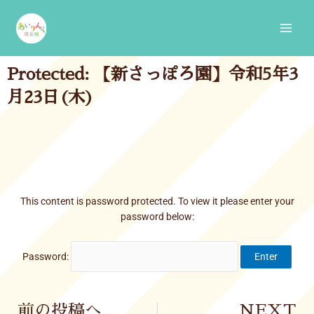
Skip
Main
to
Men
content
Protected: 【新さっぽろ園】令和5年3
月23日(木)
This content is password protected. To view it please enter your
password below:
Password:
Prev
前の投稿へ
NEXT