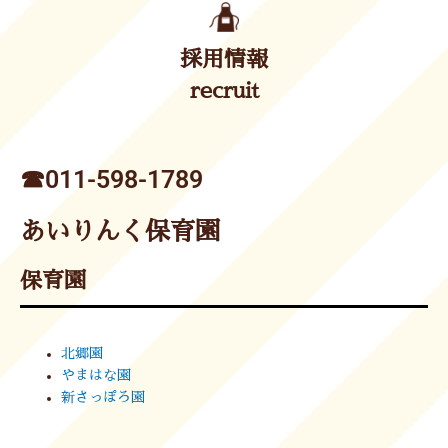
採用情報
recruit
☎︎011-598-1789
あいりんく保育園
保育園
北郷園
やまはな園
新さっぽろ園