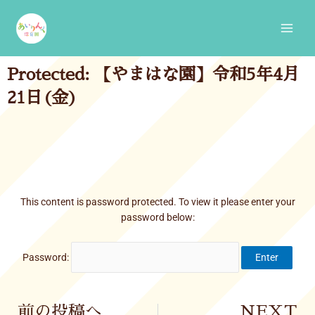
Skip
Main
to
Men
content
Protected: 【やまはな園】令和5年4月
21日(金)
This content is password protected. To view it please enter your
password below:
Password:
Prev
前の投稿へ
NEXT