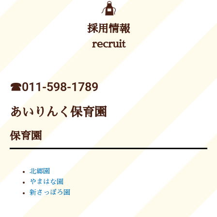
採用情報
recruit
☎︎011-598-1789
あいりんく保育園
保育園
北郷園
やまはな園
新さっぽろ園