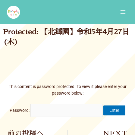
Skip
Main
to
Men
content
Protected: 【北郷園】令和5年4月27日
(木)
This content is password protected. To view it please enter your
password below:
Password:
Prev
前の投稿へ
NEXT