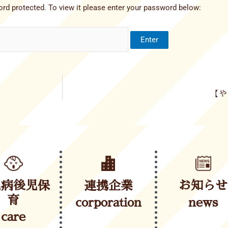
rd protected. To view it please enter your password below:
【や
児病後児保
連携企業
お知らせ
育
corporation
news
care