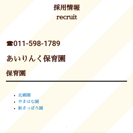
採用情報
recruit
☎︎011-598-1789
あいりんく保育園
保育園
北郷園
やまはな園
新さっぽろ園