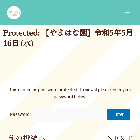
Skip
Main
to
Men
content
Protected: 【やまはな園】令和5年5月
16日(水)
This content is password protected. To view it please enter your
password below:
Password:
Prev
前の投稿へ
NEXT