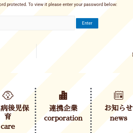
rd protected. To view it please enter your password below:
児病後児保
連携企業
お知らせ
育
corporation
news
care