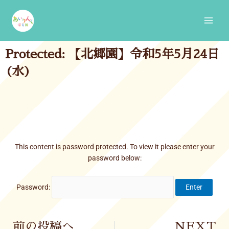
Skip
Main
to
Men
content
Protected: 【北郷園】令和5年5月24日
(水)
This content is password protected. To view it please enter your
password below:
Password:
Prev
前の投稿へ
NEXT