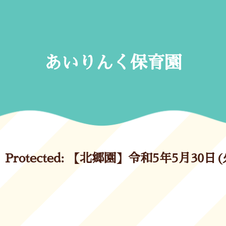
Skip
to
content
あいりんく保育園
Protected: 【北郷園】令和5年5月30日(