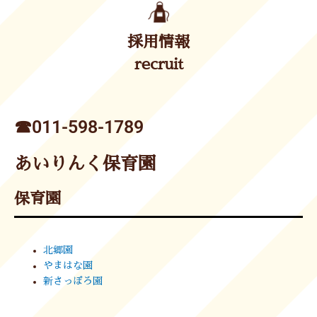
採用情報
recruit
☎︎011-598-1789
あいりんく保育園
保育園
北郷園
やまはな園
新さっぽろ園