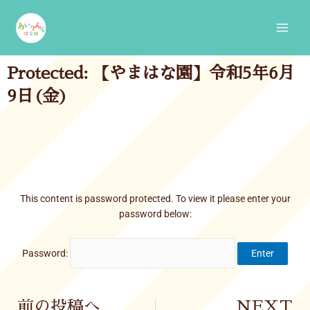
Skip
Main
to
Men
content
Protected: 【やまはな園】令和5年6月
9日(金)
This content is password protected. To view it please enter your
password below:
Password:
Prev
前の投稿へ
NEXT