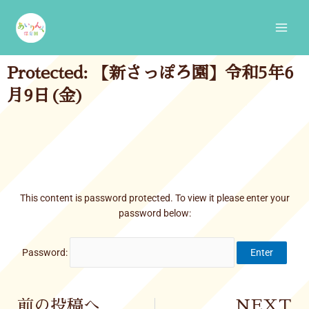
Skip
Main
to
Men
content
Protected: 【新さっぽろ園】令和5年6
月9日(金)
This content is password protected. To view it please enter your
password below:
Password:
Prev
前の投稿へ
NEXT