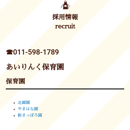
採用情報
recruit
☎︎011-598-1789
あいりんく保育園
保育園
北郷園
やまはな園
新さっぽろ園