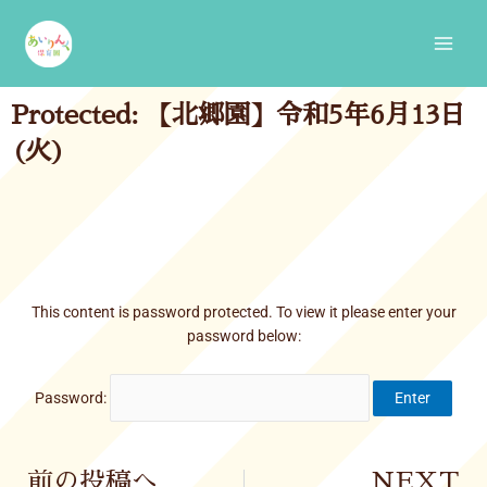
Skip
Main
to
Men
content
Protected: 【北郷園】令和5年6月13日
(火)
This content is password protected. To view it please enter your
password below:
Password:
Prev
前の投稿へ
NEXT