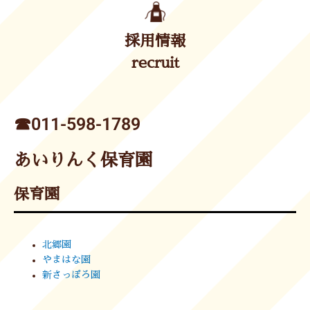
採用情報
recruit
☎︎011-598-1789
あいりんく保育園
保育園
北郷園
やまはな園
新さっぽろ園