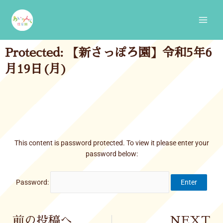
Skip
Main
to
Men
content
Protected: 【新さっぽろ園】令和5年6
月19日(月)
This content is password protected. To view it please enter your
password below:
Password:
Prev
前の投稿へ
NEXT