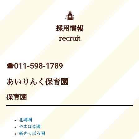
採用情報
recruit
☎︎011-598-1789
あいりんく保育園
保育園
北郷園
やまはな園
新さっぽろ園