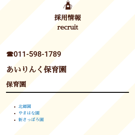
採用情報
recruit
☎︎011-598-1789
あいりんく保育園
保育園
北郷園
やまはな園
新さっぽろ園