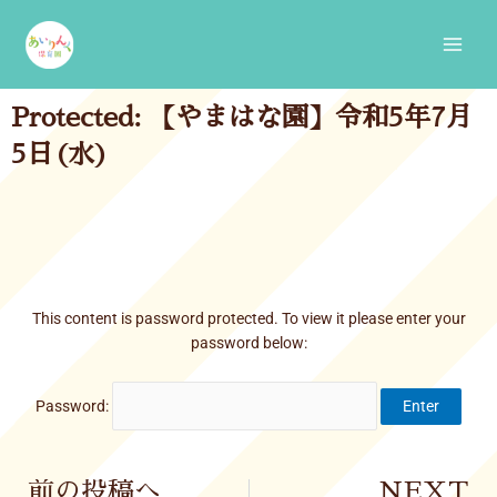
Skip
Main
to
Men
content
Protected: 【やまはな園】令和5年7月
5日(水)
This content is password protected. To view it please enter your
password below:
Password:
Prev
前の投稿へ
NEXT